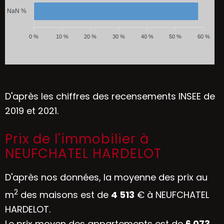
NaN %
0 %
10 %
20 %
30 %
40 %
50 %
60 %
D'après les chiffres des recensements INSEE de
2019 et 2021.
Prix de l'immobilier à
NEUFCHATEL HARDELOT
D'après nos données, la moyenne des prix au
2
m
des maisons est de
4 513
€ à NEUFCHATEL
HARDELOT.
Le prix moyen des appartements est de
6 073