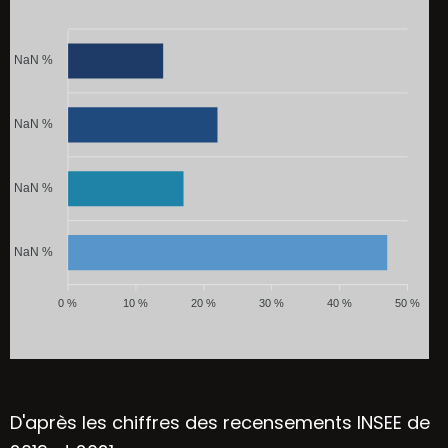
NaN %
NaN %
NaN %
NaN %
0 %
10 %
20 %
30 %
40 %
50 %
D'après les chiffres des recensements INSEE de