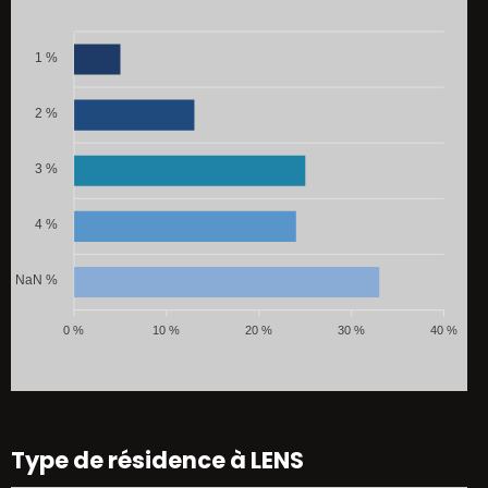
1 %
2 %
3 %
4 %
NaN %
0 %
10 %
20 %
30 %
40 %
Type de résidence à LENS