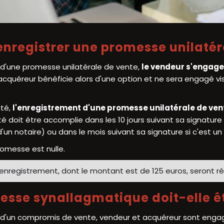
 enregistrer une promesse unilatér
 d'une
promesse unilatérale de vente
,
le vendeur s'engage 
L'acquéreur bénéficie alors d'une option et ne sera engagé vi
ité,
l'enregistrement d'une promesse unilatérale de vent
é doit être accomplie dans les 10 jours suivant sa signature s
 d'un notaire) ou dans le mois suivant sa signature si c'est u
romesse est nulle.
'enregistrement, dont le montant est de 125 euros, seront ré
esse synallagmatique doit-elle êt
 d'un compromis de vente, vendeur et acquéreur sont engagé