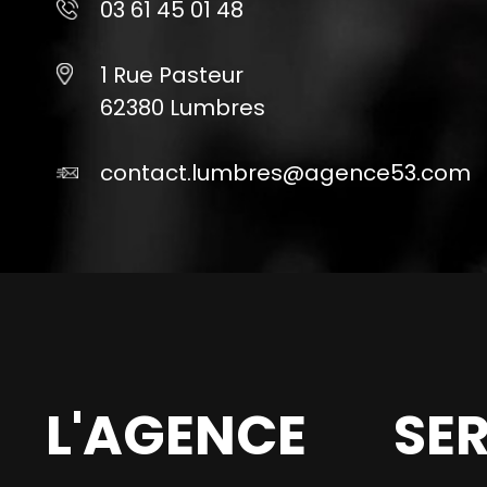
03 61 45 01 48
1 Rue Pasteur
62380 Lumbres
contact.lumbres@agence53.com
L'AGENCE
SE