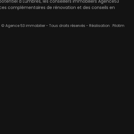
entiel à Lumbres, les conseillers immobiliers Agence53
ices complémentaires de rénovation et des conseils en
© Agence 53 immobilier - Tous droits réservés - Réalisation :
Pilotim