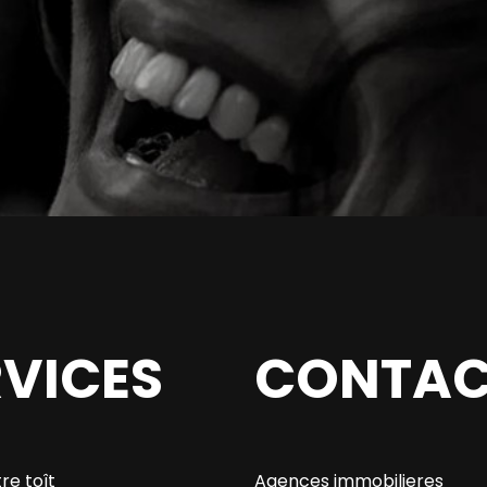
RVICES
CONTAC
re toît
Agences immobilieres