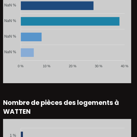
NaN %
NaN %
NaN %
NaN %
0 %
10 %
20 %
30 %
40 %
Nombre de pièces des logements à
WATTEN
1 %