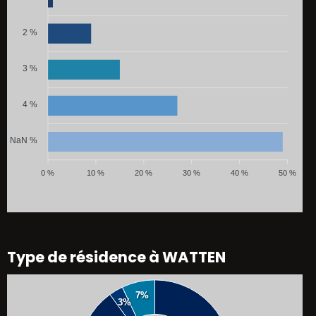
2 %
3 %
4 %
NaN %
0 %
10 %
20 %
30 %
40 %
50 %
Type de résidence à WATTEN
7%
3%