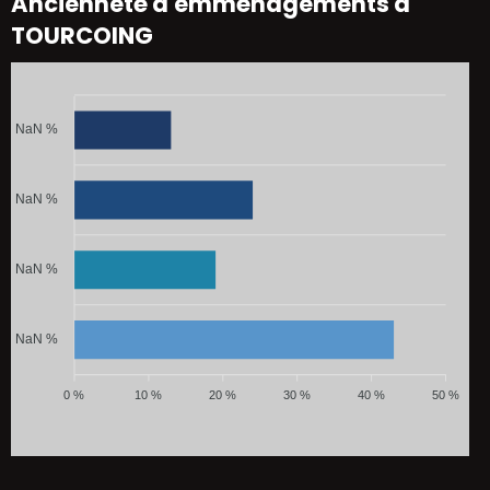
Ancienneté d'emménagements à
TOURCOING
NaN %
NaN %
NaN %
NaN %
0 %
10 %
20 %
30 %
40 %
50 %