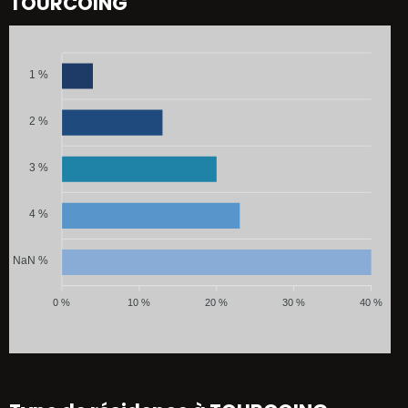
TOURCOING
1 %
2 %
3 %
4 %
NaN %
0 %
10 %
20 %
30 %
40 %