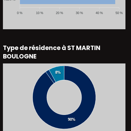
0 %
10 %
20 %
30 %
40 %
50 %
Type de résidence à ST MARTIN
BOULOGNE
8%
90%