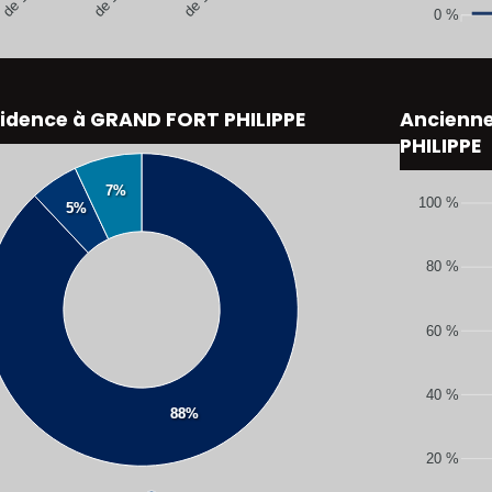
0 %
sidence à GRAND FORT PHILIPPE
Ancienn
PHILIPPE
7%
100 %
5%
80 %
60 %
40 %
88%
20 %