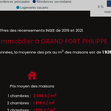
sidences principales
Résidences secondaires
0 %
Logements vacants
moin
iffres des recensements INSEE de 2019 et 2021.
l'immobilier à GRAND FORT PHILIPPE
2
onnées, la moyenne des prix au m
des maisons est de
1 92
Prix moyen des maisons
2
1 chambres :
2 086 € / m
2
2 chambres :
1 818 € / m
2
3 chambres :
1 875 € / m