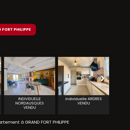
D FORT PHILIPPE
INDIVIDUELLE
individuelle
ARDRES
Maison 
NORDAUSQUES
VENDU
VENDU
rtement à GRAND FORT PHILIPPE