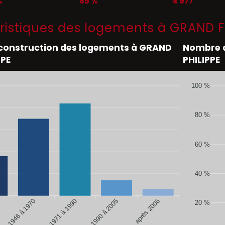
%
85 %
4 977
ristiques des logements à GRAND F
 construction des logements à GRAND
Nombre d
PPE
PHILIPPE
100 %
80 %
60 %
40 %
de 1946 à 1970
de 1990 à 2005
après 2006
de 1971 à 1990
20 %