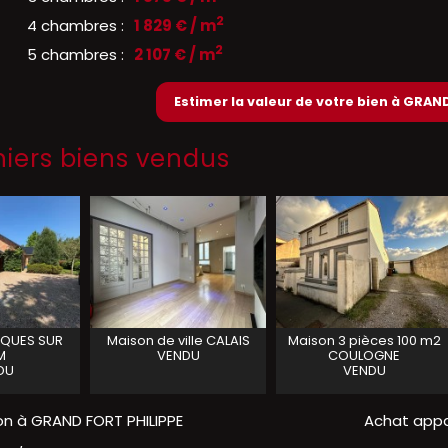
2
4 chambres :
1 829 € / m
2
5 chambres :
2 107 € / m
Estimer la valeur de votre bien à GRAN
niers biens vendus
QUES SUR
Maison de ville
CALAIS
Maison 3 pièces 100 m2
M
VENDU
COULOGNE
DU
VENDU
n à GRAND FORT PHILIPPE
Achat appa