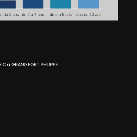
s de 2 ans
de 2 à 4 ans
de 5 à 9 ans
plus de 10 ans
6
€ à GRAND FORT PHILIPPE.