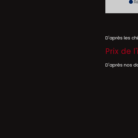
Ré
D'après les ch
Prix de 
D'après nos d