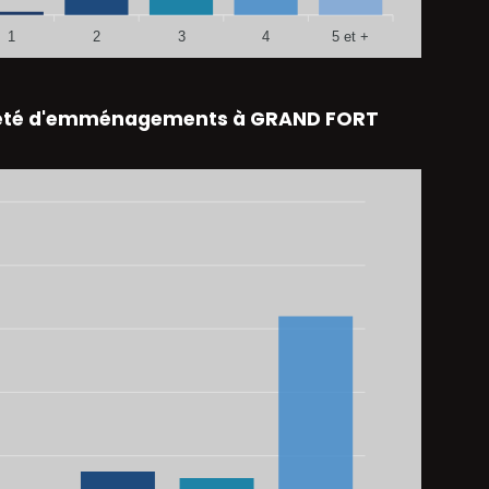
1
2
3
4
5 et +
eté d'emménagements à GRAND FORT