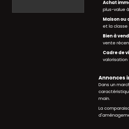
Achat immo
plus-value 
Maison ou
et la classe
Bien à ven
vente récen
Cadre de v
valorisation
Annonces im
Dans un march
caractéristiq
main.
La comparaison
d'aménagement