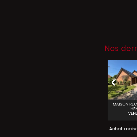
Nos der
individuelle
ARDRES
Maison 8 pièces 273 m2
MAISON
REC
VENDU
ANDRES
HE
VENDU
VEN
Achat maiso