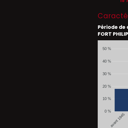
15 
Caracté
Période de
FORT PHILI
50 %
40 %
30 %
20 %
10 %
0 %
avant 1945