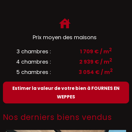
Prix moyen des maisons
2
3 chambres :
1 709 € / m
2
4 chambres :
2 939 € / m
2
5 chambres :
3 054 € / m
Estimer la valeur de votre bien à FOURNES EN
WEPPES
Nos derniers biens vendus