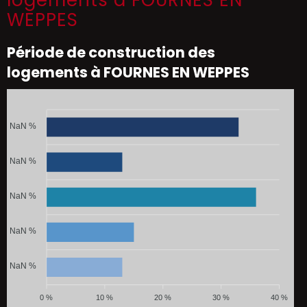
logements à FOURNES EN
WEPPES
Période de construction des
logements à FOURNES EN WEPPES
NaN %
NaN %
NaN %
NaN %
NaN %
0 %
10 %
20 %
30 %
40 %