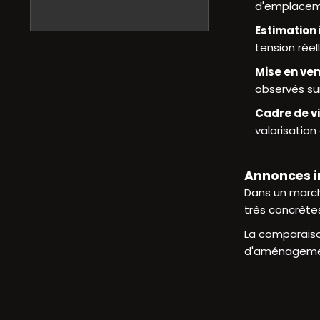
d'emplaceme
Estimation
tension réel
Mise en ve
observés sur
Cadre de v
valorisation
Annonces im
Dans un march
très concrète
La comparaison
d'aménagement