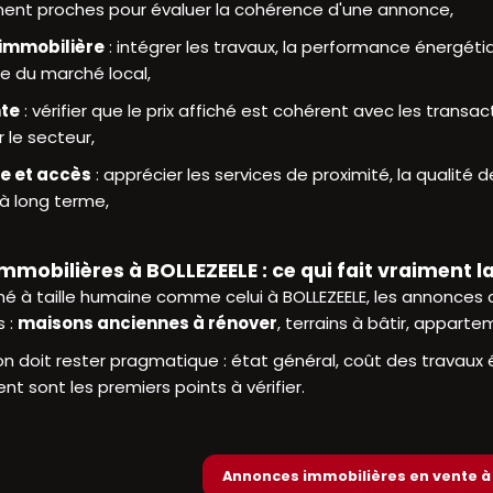
nt proches pour évaluer la cohérence d'une annonce,
 immobilière
: intégrer les travaux, la performance énergétiq
le du marché local,
nte
: vérifier que le prix affiché est cohérent avec les trans
 le secteur,
ie et accès
: apprécier les services de proximité, la qualité d
 à long terme,
mobilières à BOLLEZEELE : ce qui fait vraiment l
é à taille humaine comme celui à BOLLEZEELE, les annonces 
s :
maisons anciennes à rénover
, terrains à bâtir, apparte
 doit rester pragmatique : état général, coût des travaux év
 sont les premiers points à vérifier.
Annonces immobilières en vente à