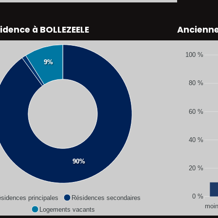
idence à BOLLEZEELE
Ancienn
100 %
9%
80 %
60 %
40 %
90%
20 %
0 %
sidences principales
Résidences secondaires
moin
Logements vacants