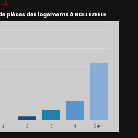
ELE
e pièces des logements à BOLLEZEELE
1
2
3
4
5 et +