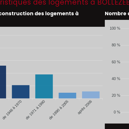
ristiques des logements à BOLLEZE
 construction des logements à
Nombre d
100 %
80 %
60 %
40 %
20 %
de 1946 à 1970
de 1990 à 2005
après 2006
de 1971 à 1990
0 %