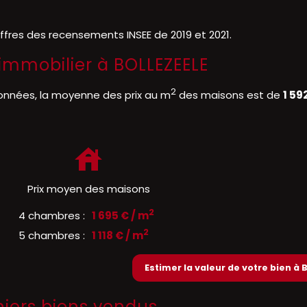
iffres des recensements INSEE de 2019 et 2021.
l'immobilier à BOLLEZEELE
2
onnées, la moyenne des prix au m
des maisons est de
1 59
Prix moyen des maisons
2
4 chambres :
1 695 € / m
2
5 chambres :
1 118 € / m
Estimer la valeur de votre bien à 
niers biens vendus