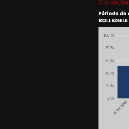
Caracté
Période de
BOLLEZEELE
100 %
80 %
60 %
40 %
20 %
0 %
avant 1945