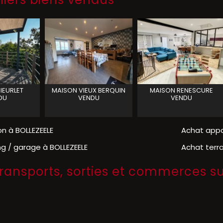
IEURLET
MAISON
VIEUX BERQUIN
MAISON
RENESCURE
DU
VENDU
VENDU
n à BOLLEZEELE
Achat appa
ng / garage à BOLLEZEELE
Achat terra
transports, sorties et commerces s