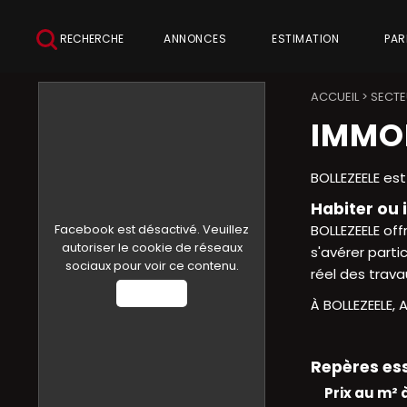
RECHERCHE
ANNONCES
ESTIMATION
PAR
ACCUEIL
>
SECTE
IMMOB
BOLLEZEELE es
Habiter ou i
Facebook est désactivé. Veuillez
BOLLEZEELE off
autoriser le cookie de réseaux
s'avérer parti
sociaux pour voir ce contenu.
réel des trava
Autoriser
À BOLLEZEELE, 
Repères ess
Prix au m² 