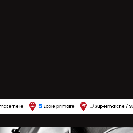
maternelle
Ecole primaire
Supermarché / S