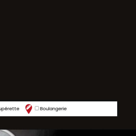
upérette
Boulangerie