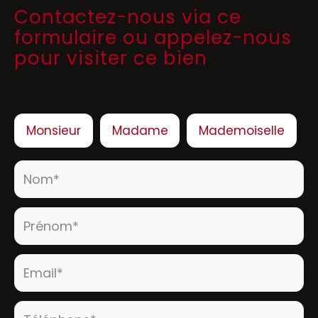
Contactez-nous via ce
formulaire ou appelez-nous
pour visiter ce bien
Civilité :
Monsieur
Madame
Mademoiselle
Nom* :
Prénom* :
Email* :
Téléphone* :