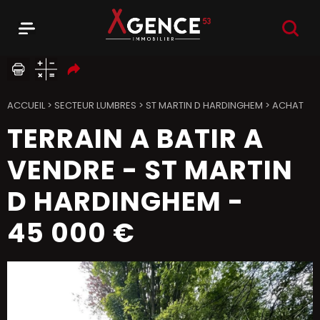
RECHER
Menu
Agence 53
ACCUEIL
>
SECTEUR LUMBRES
>
ST MARTIN D HARDINGHEM
>
ACHAT
TERRAIN A BATIR A
VENDRE
-
ST MARTIN
D HARDINGHEM
-
45 000 €