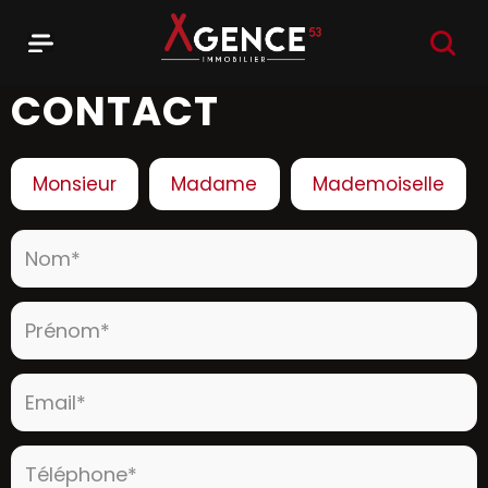
RECHER
Menu
Agence 53
CONTACT
Civilité :
Monsieur
Madame
Mademoiselle
Nom* :
Prénom* :
Email* :
Téléphone* :