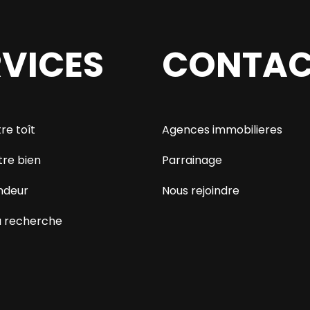
RVICES
CONTAC
re toît
Agences immobilieres
tre bien
Parrainage
ndeur
Nous rejoindre
 recherche