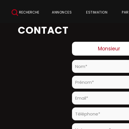
RECHERCHE
ANNONCES
ESTIMATION
PAR
CONTACT
Civilité :
Monsieur
Nom* :
Prénom* :
Email* :
Téléphone* :
Votre message* :