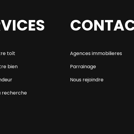
RVICES
CONTAC
re toît
Agences immobilieres
tre bien
Parrainage
ndeur
Nous rejoindre
 recherche