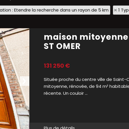
sation : Etendre la recherche dans un rayon de 5 km
1 Ty
maison mitoyenne
ST OMER
131 250 €
Située proche du centre ville de Saint-O
mitoyenne, rénovée, de 94 m² habitable.
récente. Un couloir ...
Plus de détails