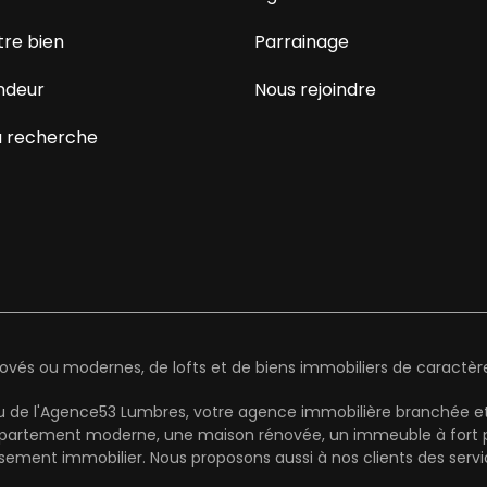
tre bien
Parrainage
ndeur
Nous rejoindre
 recherche
és ou modernes, de lofts et de biens immobiliers de caractère 
au de l'Agence53 Lumbres, votre agence immobilière branchée et
partement moderne, une maison rénovée, un immeuble à fort pot
ement immobilier. Nous proposons aussi à nos clients des serv