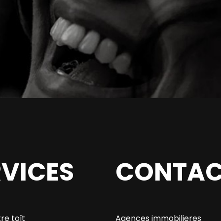
RVICES
CONTAC
re toît
Agences immobilieres