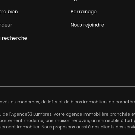
tre bien
Parrainage
ndeur
Nous rejoindre
 recherche
és ou modernes, de lofts et de biens immobiliers de caractère 
au de l'Agence53 Lumbres, votre agence immobilière branchée et
partement moderne, une maison rénovée, un immeuble à fort pot
ement immobilier. Nous proposons aussi à nos clients des serv