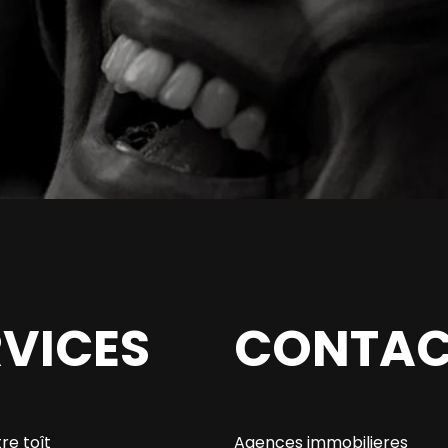
RVICES
CONTAC
re toît
Agences immobilieres